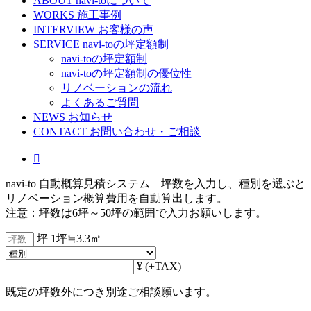
ABOUT
navi-toについて
WORKS
施工事例
INTERVIEW
お客様の声
SERVICE
navi-toの坪定額制
navi-toの坪定額制
navi-toの坪定額制の優位性
リノベーションの流れ
よくあるご質問
NEWS
お知らせ
CONTACT
お問い合わせ・ご相談

navi-to 自動概算見積システム 坪数を入力し、種別を選ぶと
リノベーション概算費用を自動算出します。
注意：坪数は6坪～50坪の範囲で入力お願いします。
坪
1坪≒3.3㎡
¥
(+TAX)
既定の坪数外につき別途ご相談願います。