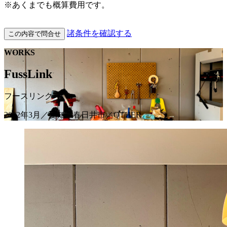
※あくまでも概算費用です。
諸条件を確認する
この内容で問合せ
WORKS
FussLink
フースリンク
2022年3月／愛知県春日井市／OTHER