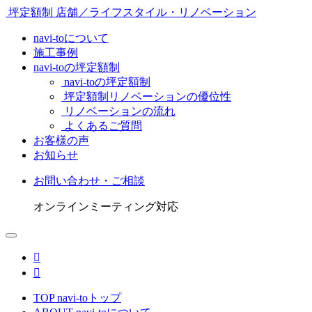
坪定額制 店舗／ライフスタイル・リノベーション
navi-toについて
施工事例
navi-toの坪定額制
navi-toの坪定額制
坪定額制リノベーションの優位性
リノベーションの流れ
よくあるご質問
お客様の声
お知らせ
お問い合わせ・ご相談
オンラインミーティング対応


TOP
navi-toトップ