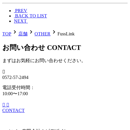
PREV
BACK TO LIST
NEXT
navigate_next
navigate_next
navigate_next
TOP
店舗
OTHER
FussLink
お問い合わせ
CONTACT
まずはお気軽にお問い合わせください。

0572-57-2494
電話受付時間
：
10:00〜17:00


CONTACT